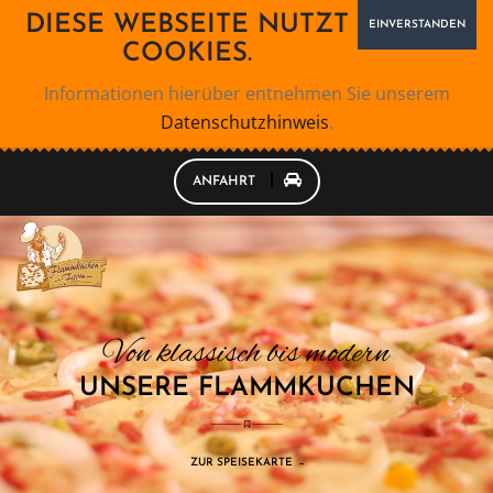
DIESE WEBSEITE NUTZT
EINVERSTANDEN
COOKIES.
Informationen hierüber entnehmen Sie unserem
Datenschutzhinweis
.
ANFAHRT
V
o
n
k
l
a
s
s
i
s
c
h
b
i
s
m
o
d
e
r
n
U
N
S
E
R
E
F
L
A
M
M
K
U
C
H
E
N
ZUR SPEISEKARTE